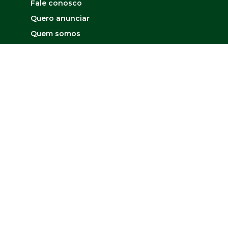
Fale conosco
Quero anunciar
Quem somos
Mapa do site
Contato
Matriz
Outros links
Fale com Diretor
Desenvolvido por