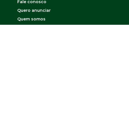
Fale conosco
Quero anunciar
Quem somos
Mapa do site
Contato
Matriz
Outros links
Fale com Diretor
Desenvolvido por