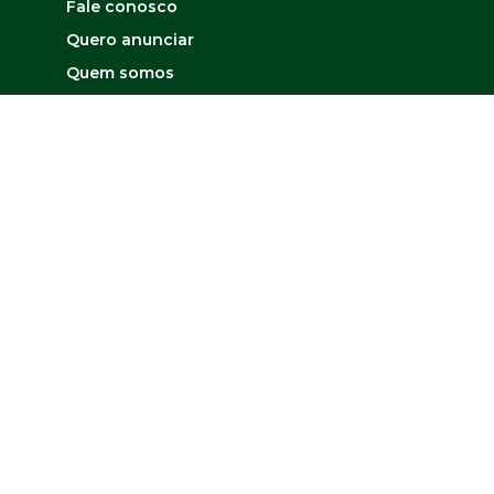
Fale conosco
Quero anunciar
Quem somos
Mapa do site
Contato
Matriz
Outros links
Fale com Diretor
Desenvolvido por